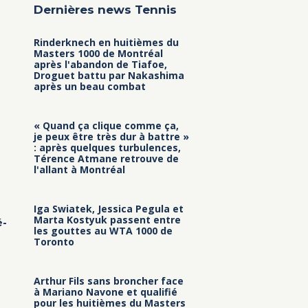
juillet 2019
Dernières news Tennis
06/07/2019
40 personnes pour cette nouvelle
Rinderknech en huitièmes du
édition des doubles parents / enfants !
Masters 1000 de Montréal
après l'abandon de Tiafoe,
Droguet battu par Nakashima
après un beau combat
« Quand ça clique comme ça,
je peux être très dur à battre »
: après quelques turbulences,
Térence Atmane retrouve de
l'allant à Montréal
Iga Swiatek, Jessica Pegula et
Marta Kostyuk passent entre
é-
les gouttes au WTA 1000 de
Toronto
Arthur Fils sans broncher face
à Mariano Navone et qualifié
pour les huitièmes du Masters