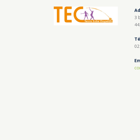
Ad
3 
44
Té
02
Em
co