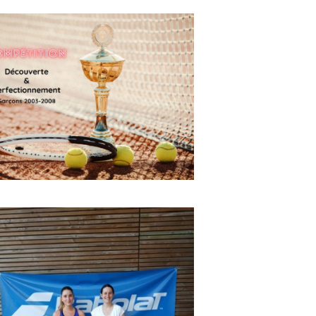
Programme de
découverte et
perfectionnement à la
compétition garçons
10/01/2021
Cette année le club va proposer
plusieurs animations pour les jeunes
garçons nés entre 2003 et 2008 et
classés NC et 30/5, pour leur faire
découvrir la compétition (ou se
perfectionner). Programme : Action 1 :
après-midi découverte et