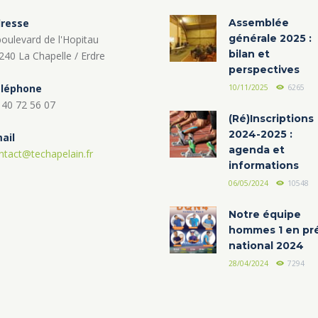
resse
Assemblée
générale 2025 :
boulevard de l'Hopitau
bilan et
240 La Chapelle / Erdre
perspectives
léphone
10/11/2025
6265
 40 72 56 07
(Ré)Inscriptions
2024-2025 :
ail
agenda et
ntact@techapelain.fr
informations
06/05/2024
10548
Notre équipe
hommes 1 en pr
national 2024
28/04/2024
7294