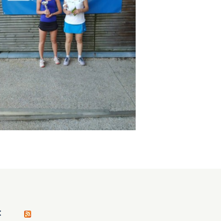
perfectionnement à la compétition
(GRATUIT) Après-midi du samedi 20
mars de 15h00 à 17h30. Au
programme
C
Tournoi double chance