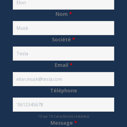
Nom
*
Société
*
Email
*
Téléphone
10 sur 10 Caractère(s) restant(s)
Message
*