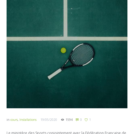
in
cours
,
Installations
19/05/2020
1594
0
1
Le ministère des Sports conjointement avec la Fédération Française de