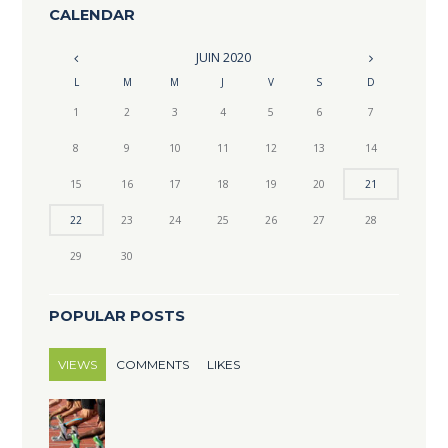
CALENDAR
JUIN
2020
L
M
M
J
V
S
D
1
2
3
4
5
6
7
8
9
10
11
12
13
14
15
16
17
18
19
20
21
22
23
24
25
26
27
28
29
30
POPULAR POSTS
VIEWS
COMMENTS
LIKES