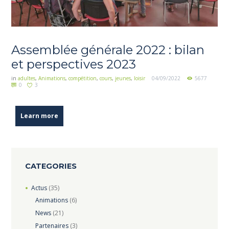
Assemblée générale 2022 : bilan
et perspectives 2023
in
adultes
,
Animations
,
compétition
,
cours
,
jeunes
,
loisir
04/09/2022
5677
0
3
Learn more
CATEGORIES
Actus
(35)
Animations
(6)
News
(21)
Partenaires
(3)