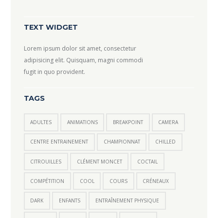
TEXT WIDGET
Lorem ipsum dolor sit amet, consectetur
adipisicing elit. Quisquam, magni commodi
fugit in quo provident.
TAGS
ADULTES
ANIMATIONS
BREAKPOINT
CAMERA
CENTRE ENTRAINEMENT
CHAMPIONNAT
CHILLED
CITROUILLES
CLÉMENT MONCET
COCTAIL
COMPÉTITION
COOL
COURS
CRÉNEAUX
DARK
ENFANTS
ENTRAÎNEMENT PHYSIQUE