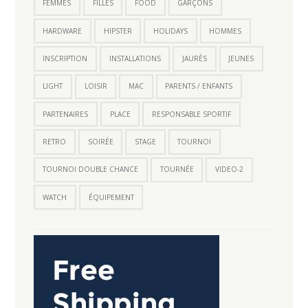
FEMMES
FILLES
FOOD
GARÇONS
HARDWARE
HIPSTER
HOLIDAYS
HOMMES
INSCRIPTION
INSTALLATIONS
JAURÈS
JEUNES
LIGHT
LOISIR
MAC
PARENTS / ENFANTS
PARTENAIRES
PLACE
RESPONSABLE SPORTIF
RETRO
SOIRÉE
STAGE
TOURNOI
TOURNOI DOUBLE CHANCE
TOURNÉE
VIDEO-2
WATCH
ÉQUIPEMENT