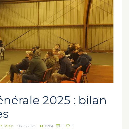
érale 2025 : bilan
es
es
,
loisir
10/11/2025
6264
0
3