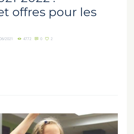
t offres pour les
06/2021
4772
0
2