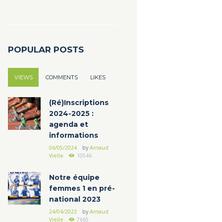
POPULAR POSTS
VIEWS
COMMENTS
LIKES
(Ré)Inscriptions
2024-2025 :
agenda et
informations
06/05/2024
by
Arnaud
Vielle
10546
Notre équipe
femmes 1 en pré-
national 2023
24/04/2023
by
Arnaud
Vielle
7665