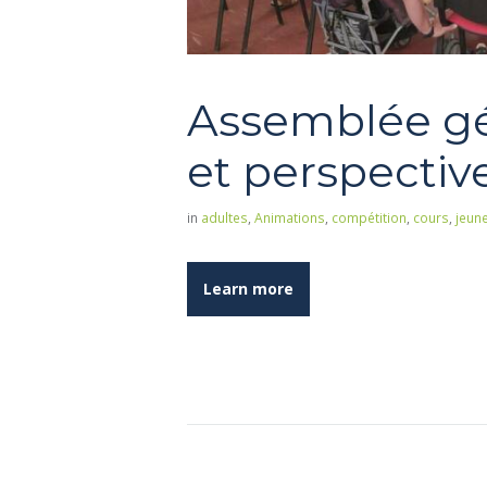
Assemblée gén
et perspectiv
in
adultes
,
Animations
,
compétition
,
cours
,
jeun
Learn more