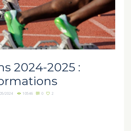
ns 2024-2025 :
formations
05/2024
10546
0
2