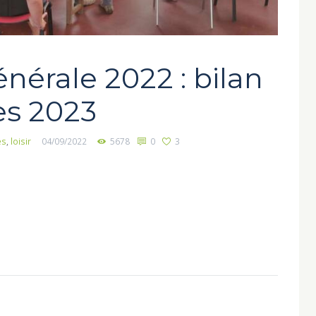
érale 2022 : bilan
es 2023
es
,
loisir
04/09/2022
5678
0
3