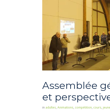
Assemblée gén
et perspectiv
in
adultes
,
Animations
,
compétition
,
cours
,
jeun