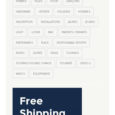
FEMMES
FILLES
FOOD
GARÇONS
HARDWARE
HIPSTER
HOLIDAYS
HOMMES
INSCRIPTION
INSTALLATIONS
JAURÈS
JEUNES
LIGHT
LOISIR
MAC
PARENTS / ENFANTS
PARTENAIRES
PLACE
RESPONSABLE SPORTIF
RETRO
SOIRÉE
STAGE
TOURNOI
TOURNOI DOUBLE CHANCE
TOURNÉE
VIDEO-2
WATCH
ÉQUIPEMENT