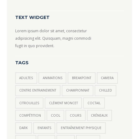
TEXT WIDGET
Lorem ipsum dolor sit amet, consectetur
adipisicing elit. Quisquam, magni commodi
fugit in quo provident.
TAGS
ADULTES
ANIMATIONS
BREAKPOINT
CAMERA
CENTRE ENTRAINEMENT
CHAMPIONNAT
CHILLED
CITROUILLES
CLÉMENT MONCET
COCTAIL
COMPÉTITION
COOL
COURS
CRÉNEAUX
DARK
ENFANTS
ENTRAÎNEMENT PHYSIQUE