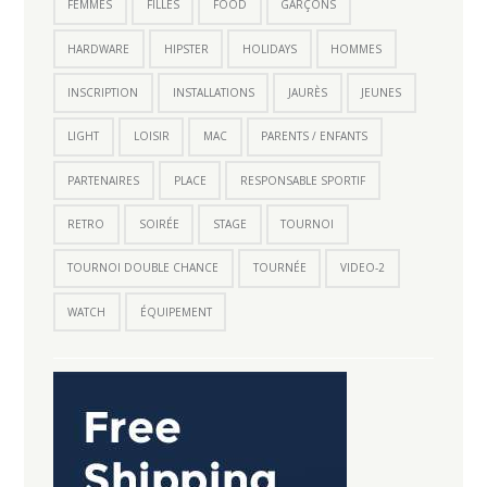
FEMMES
FILLES
FOOD
GARÇONS
HARDWARE
HIPSTER
HOLIDAYS
HOMMES
INSCRIPTION
INSTALLATIONS
JAURÈS
JEUNES
LIGHT
LOISIR
MAC
PARENTS / ENFANTS
PARTENAIRES
PLACE
RESPONSABLE SPORTIF
RETRO
SOIRÉE
STAGE
TOURNOI
TOURNOI DOUBLE CHANCE
TOURNÉE
VIDEO-2
WATCH
ÉQUIPEMENT