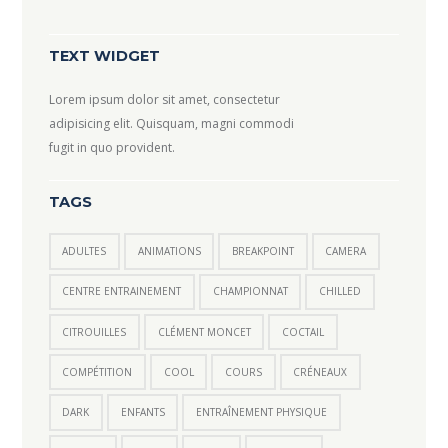
TEXT WIDGET
Lorem ipsum dolor sit amet, consectetur
adipisicing elit. Quisquam, magni commodi
fugit in quo provident.
TAGS
ADULTES
ANIMATIONS
BREAKPOINT
CAMERA
CENTRE ENTRAINEMENT
CHAMPIONNAT
CHILLED
CITROUILLES
CLÉMENT MONCET
COCTAIL
COMPÉTITION
COOL
COURS
CRÉNEAUX
DARK
ENFANTS
ENTRAÎNEMENT PHYSIQUE