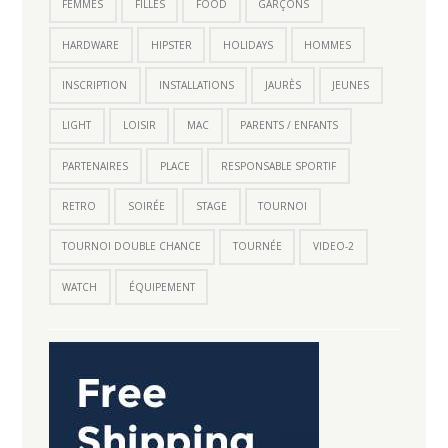
FEMMES
FILLES
FOOD
GARÇONS
HARDWARE
HIPSTER
HOLIDAYS
HOMMES
INSCRIPTION
INSTALLATIONS
JAURÈS
JEUNES
LIGHT
LOISIR
MAC
PARENTS / ENFANTS
PARTENAIRES
PLACE
RESPONSABLE SPORTIF
RETRO
SOIRÉE
STAGE
TOURNOI
TOURNOI DOUBLE CHANCE
TOURNÉE
VIDEO-2
WATCH
ÉQUIPEMENT