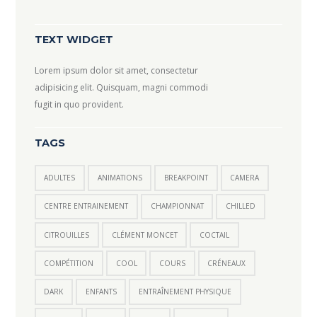
TEXT WIDGET
Lorem ipsum dolor sit amet, consectetur
adipisicing elit. Quisquam, magni commodi
fugit in quo provident.
TAGS
ADULTES
ANIMATIONS
BREAKPOINT
CAMERA
CENTRE ENTRAINEMENT
CHAMPIONNAT
CHILLED
CITROUILLES
CLÉMENT MONCET
COCTAIL
COMPÉTITION
COOL
COURS
CRÉNEAUX
DARK
ENFANTS
ENTRAÎNEMENT PHYSIQUE