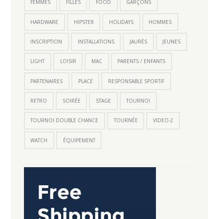
FEMMES
FILLES
FOOD
GARÇONS
HARDWARE
HIPSTER
HOLIDAYS
HOMMES
INSCRIPTION
INSTALLATIONS
JAURÈS
JEUNES
LIGHT
LOISIR
MAC
PARENTS / ENFANTS
PARTENAIRES
PLACE
RESPONSABLE SPORTIF
RETRO
SOIRÉE
STAGE
TOURNOI
TOURNOI DOUBLE CHANCE
TOURNÉE
VIDEO-2
WATCH
ÉQUIPEMENT