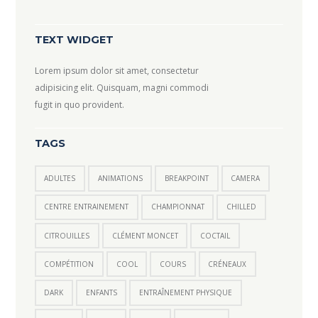
TEXT WIDGET
Lorem ipsum dolor sit amet, consectetur
adipisicing elit. Quisquam, magni commodi
fugit in quo provident.
TAGS
ADULTES
ANIMATIONS
BREAKPOINT
CAMERA
CENTRE ENTRAINEMENT
CHAMPIONNAT
CHILLED
CITROUILLES
CLÉMENT MONCET
COCTAIL
COMPÉTITION
COOL
COURS
CRÉNEAUX
DARK
ENFANTS
ENTRAÎNEMENT PHYSIQUE