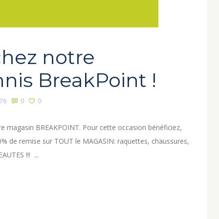
chez notre
nnis BreakPoint !
76
0
0
re magasin BREAKPOINT. Pour cette occasion bénéficiez,
0% de remise sur TOUT le MAGASIN: raquettes, chaussures,
UTES !!! ...