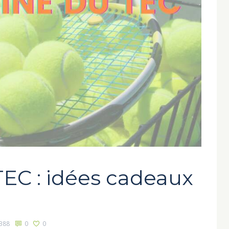
 TEC : idées cadeaux
388
0
0