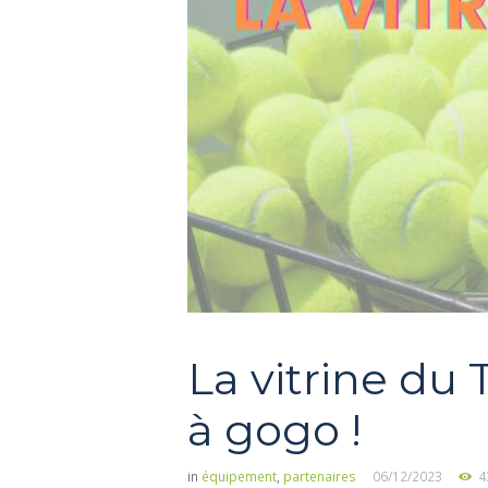
La vitrine du
à gogo !
in
équipement
,
partenaires
06/12/2023
4