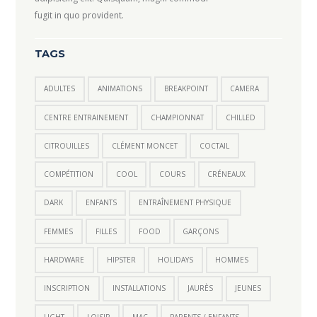
fugit in quo provident.
TAGS
ADULTES
ANIMATIONS
BREAKPOINT
CAMERA
CENTRE ENTRAINEMENT
CHAMPIONNAT
CHILLED
CITROUILLES
CLÉMENT MONCET
COCTAIL
COMPÉTITION
COOL
COURS
CRÉNEAUX
DARK
ENFANTS
ENTRAÎNEMENT PHYSIQUE
FEMMES
FILLES
FOOD
GARÇONS
HARDWARE
HIPSTER
HOLIDAYS
HOMMES
INSCRIPTION
INSTALLATIONS
JAURÈS
JEUNES
LIGHT
LOISIR
MAC
PARENTS / ENFANTS