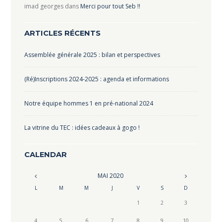
imad georges
dans
Merci pour tout Seb !!
ARTICLES RÉCENTS
Assemblée générale 2025 : bilan et perspectives
(Ré)Inscriptions 2024-2025 : agenda et informations
Notre équipe hommes 1 en pré-national 2024
La vitrine du TEC : idées cadeaux à gogo !
CALENDAR
MAI
2020
L
M
M
J
V
S
D
1
2
3
4
5
6
7
8
9
10