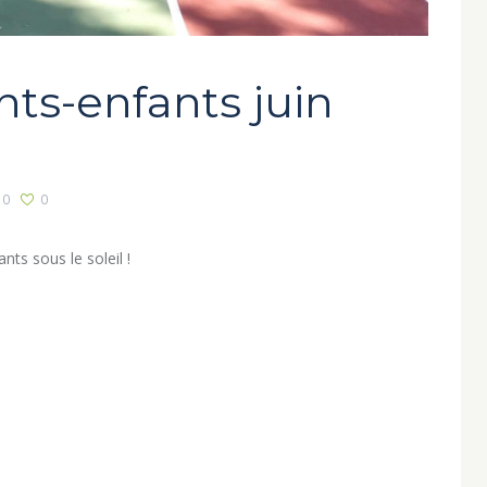
ts-enfants juin
0
0
nts sous le soleil !