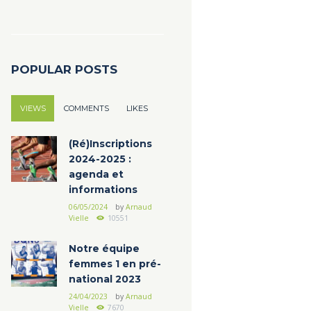
POPULAR POSTS
VIEWS
COMMENTS
LIKES
(Ré)Inscriptions
2024-2025 :
agenda et
informations
06/05/2024
by
Arnaud
Vielle
10551
Notre équipe
femmes 1 en pré-
national 2023
24/04/2023
by
Arnaud
Vielle
7670