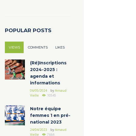
POPULAR POSTS
VIEWS
COMMENTS
LIKES
(Ré)Inscriptions
2024-2025 :
agenda et
informations
06/05/2024
by
Arnaud
Vielle
10545
Notre équipe
femmes 1 en pré-
national 2023
24/04/2023
by
Arnaud
Vielle
7664