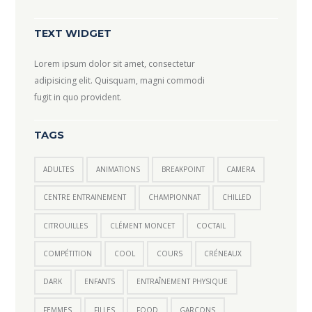
TEXT WIDGET
Lorem ipsum dolor sit amet, consectetur
adipisicing elit. Quisquam, magni commodi
fugit in quo provident.
TAGS
ADULTES
ANIMATIONS
BREAKPOINT
CAMERA
CENTRE ENTRAINEMENT
CHAMPIONNAT
CHILLED
CITROUILLES
CLÉMENT MONCET
COCTAIL
COMPÉTITION
COOL
COURS
CRÉNEAUX
DARK
ENFANTS
ENTRAÎNEMENT PHYSIQUE
FEMMES
FILLES
FOOD
GARÇONS