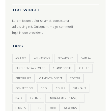
TEXT WIDGET
Lorem ipsum dolor sit amet, consectetur
adipisicing elit. Quisquam, magni commodi
fugit in quo provident.
TAGS
ADULTES
ANIMATIONS
BREAKPOINT
CAMERA
CENTRE ENTRAINEMENT
CHAMPIONNAT
CHILLED
CITROUILLES
CLÉMENT MONCET
COCTAIL
COMPÉTITION
COOL
COURS
CRÉNEAUX
DARK
ENFANTS
ENTRAÎNEMENT PHYSIQUE
FEMMES
FILLES
FOOD
GARÇONS