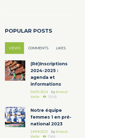
POPULAR POSTS
VIEWS
COMMENTS
LIKES
(Ré)Inscriptions
2024-2025 :
agenda et
informations
06/05/2024
by
Arnaud
Vielle
10545
Notre équipe
femmes 1 en pré-
national 2023
24/04/2023
by
Arnaud
Vielle
7664