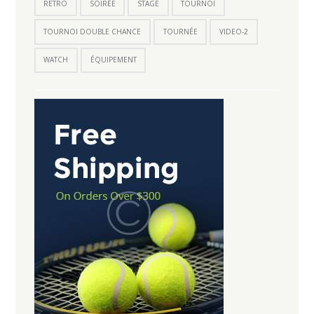
RETRO
SOIRÉE
STAGE
TOURNOI
TOURNOI DOUBLE CHANCE
TOURNÉE
VIDEO-2
WATCH
ÉQUIPEMENT