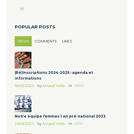
31
POPULAR POSTS
VIEWS
COMMENTS
LIKES
(Ré)Inscriptions 2024-2025 : agenda et
informations
06/05/2024
by
Arnaud Vielle
10551
Notre équipe femmes 1 en pré-national 2023
24/04/2023
by
Arnaud Vielle
7670