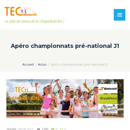
Le club de tennis de la Chapelle/Erdre !
Apéro championnats pré-national J1
Accueil
Actus
Apéro championnats pré-national J1
Started
24/04/2023
1345
0
0