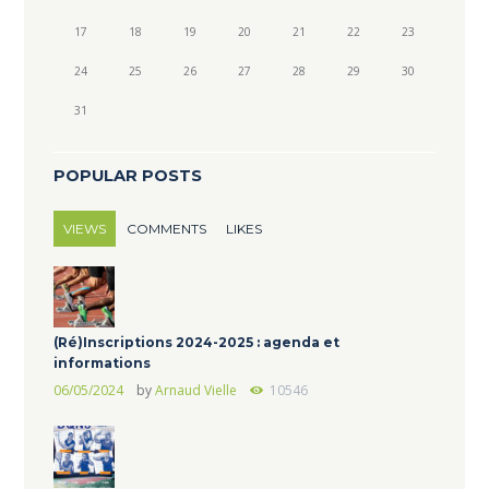
17
18
19
20
21
22
23
24
25
26
27
28
29
30
31
POPULAR POSTS
VIEWS
COMMENTS
LIKES
(Ré)Inscriptions 2024-2025 : agenda et
informations
06/05/2024
by
Arnaud Vielle
10546