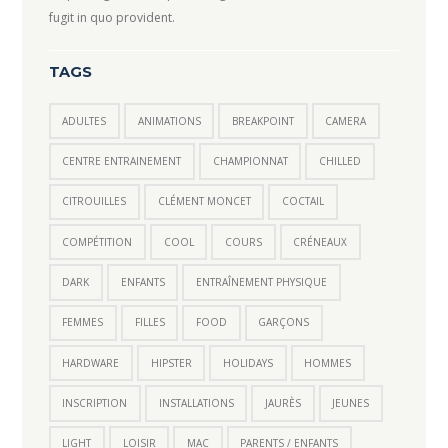
fugit in quo provident.
TAGS
ADULTES
ANIMATIONS
BREAKPOINT
CAMERA
CENTRE ENTRAINEMENT
CHAMPIONNAT
CHILLED
CITROUILLES
CLÉMENT MONCET
COCTAIL
COMPÉTITION
COOL
COURS
CRÉNEAUX
DARK
ENFANTS
ENTRAÎNEMENT PHYSIQUE
FEMMES
FILLES
FOOD
GARÇONS
HARDWARE
HIPSTER
HOLIDAYS
HOMMES
INSCRIPTION
INSTALLATIONS
JAURÈS
JEUNES
LIGHT
LOISIR
MAC
PARENTS / ENFANTS