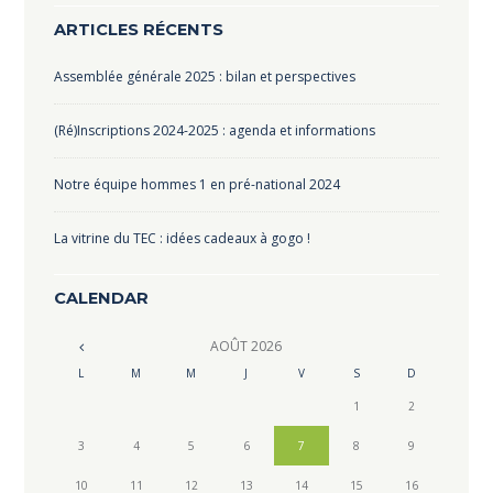
ARTICLES RÉCENTS
Assemblée générale 2025 : bilan et perspectives
(Ré)Inscriptions 2024-2025 : agenda et informations
Notre équipe hommes 1 en pré-national 2024
La vitrine du TEC : idées cadeaux à gogo !
CALENDAR
AOÛT
2026
L
M
M
J
V
S
D
1
2
3
4
5
6
7
8
9
10
11
12
13
14
15
16