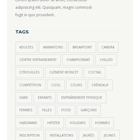
adipisicing elit. Quisquam, magni commodi
fugit in quo provident.
TAGS
ADULTES
ANIMATIONS
BREAKPOINT
CAMERA
CENTRE ENTRAINEMENT
CHAMPIONNAT
CHILLED
CITROUILLES
CLÉMENT MONCET
COCTAIL
COMPÉTITION
COOL
COURS
CRÉNEAUX
DARK
ENFANTS
ENTRAÎNEMENT PHYSIQUE
FEMMES
FILLES
FOOD
GARÇONS
HARDWARE
HIPSTER
HOLIDAYS
HOMMES
INSCRIPTION
INSTALLATIONS
JAURÈS
JEUNES