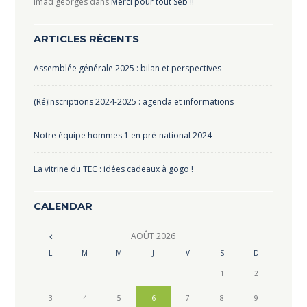
imad georges
dans
Merci pour tout Seb !!
ARTICLES RÉCENTS
Assemblée générale 2025 : bilan et perspectives
(Ré)Inscriptions 2024-2025 : agenda et informations
Notre équipe hommes 1 en pré-national 2024
La vitrine du TEC : idées cadeaux à gogo !
CALENDAR
AOÛT
2026
L
M
M
J
V
S
D
1
2
3
4
5
6
7
8
9