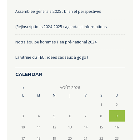
Assemblée générale 2025 : bilan et perspectives
(Ré)Inscriptions 2024-2025 : agenda et informations
Notre équipe hommes 1 en pré-national 2024
La vitrine du TEC : idées cadeaux à gogo !
CALENDAR
AOÛT
2026
L
M
M
J
V
S
D
1
2
3
4
5
6
7
8
9
10
11
12
13
14
15
16
17
18
19
20
21
22
23