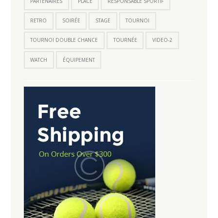
PARTENAIRES
PLACE
RESPONSABLE SPORTIF
RETRO
SOIRÉE
STAGE
TOURNOI
TOURNOI DOUBLE CHANCE
TOURNÉE
VIDEO-2
WATCH
ÉQUIPEMENT