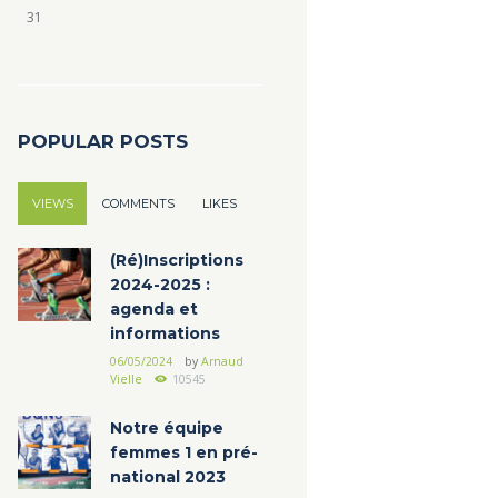
31
POPULAR POSTS
VIEWS
COMMENTS
LIKES
(Ré)Inscriptions
2024-2025 :
agenda et
informations
06/05/2024
by
Arnaud
Vielle
10545
Notre équipe
femmes 1 en pré-
national 2023