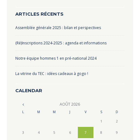
ARTICLES RÉCENTS
Assemblée générale 2025 : bilan et perspectives
(Ré)Inscriptions 2024-2025 : agenda et informations
Notre équipe hommes 1 en pré-national 2024
La vitrine du TEC : idées cadeaux à gogo !
CALENDAR
AOÛT
2026
L
M
M
J
V
S
D
1
2
3
4
5
6
7
8
9