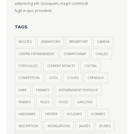
adipisicing elit. Quisquam, magni commodi
fugit in quo provident.
TAGS
ADULTES
ANIMATIONS
BREAKPOINT
CAMERA
CENTRE ENTRAINEMENT
CHAMPIONNAT
CHILLED
CITROUILLES
CLÉMENT MONCET
COCTAIL
COMPÉTITION
COOL
COURS
CRÉNEAUX
DARK
ENFANTS
ENTRAÎNEMENT PHYSIQUE
FEMMES
FILLES
FOOD
GARÇONS
HARDWARE
HIPSTER
HOLIDAYS
HOMMES
INSCRIPTION
INSTALLATIONS
JAURÈS
JEUNES