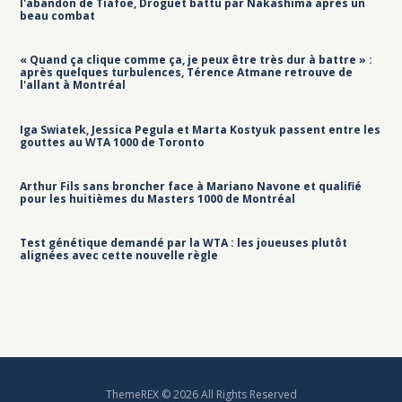
l'abandon de Tiafoe, Droguet battu par Nakashima après un
beau combat
« Quand ça clique comme ça, je peux être très dur à battre » :
après quelques turbulences, Térence Atmane retrouve de
l'allant à Montréal
Iga Swiatek, Jessica Pegula et Marta Kostyuk passent entre les
gouttes au WTA 1000 de Toronto
Arthur Fils sans broncher face à Mariano Navone et qualifié
pour les huitièmes du Masters 1000 de Montréal
Test génétique demandé par la WTA : les joueuses plutôt
alignées avec cette nouvelle règle
ThemeREX © 2026 All Rights Reserved