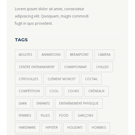
Lorem ipsum dolor sit amet, consectetur
adipisicing elit. Quisquam, magni commodi
fugit in quo provident.
TAGS
ADULTES
ANIMATIONS
BREAKPOINT
CAMERA
CENTRE ENTRAINEMENT
CHAMPIONNAT
CHILLED
CITROUILLES
CLÉMENT MONCET
COCTAIL
COMPÉTITION
COOL
COURS
CRÉNEAUX
DARK
ENFANTS
ENTRAÎNEMENT PHYSIQUE
FEMMES
FILLES
FOOD
GARÇONS
HARDWARE
HIPSTER
HOLIDAYS
HOMMES