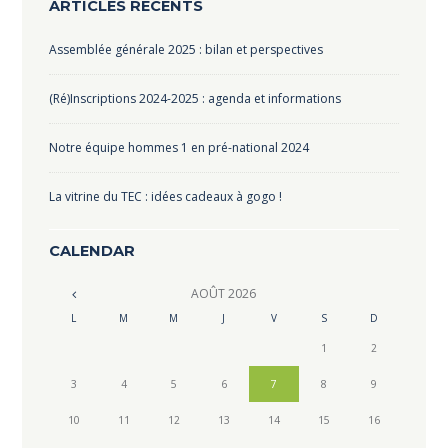
ARTICLES RÉCENTS
Assemblée générale 2025 : bilan et perspectives
(Ré)Inscriptions 2024-2025 : agenda et informations
Notre équipe hommes 1 en pré-national 2024
La vitrine du TEC : idées cadeaux à gogo !
CALENDAR
AOÛT
2026
L
M
M
J
V
S
D
1
2
3
4
5
6
7
8
9
10
11
12
13
14
15
16