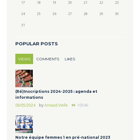
17
18
19
20
21
22
23
24
25
26
27
28
29
30
31
POPULAR POSTS
VIEWS
COMMENTS
LIKES
(Ré)Inscriptions 2024-2025 : agenda et
informations
06/05/2024
by
Arnaud Vielle
10546
Notre équipe femmes 1 en pré-national 2023