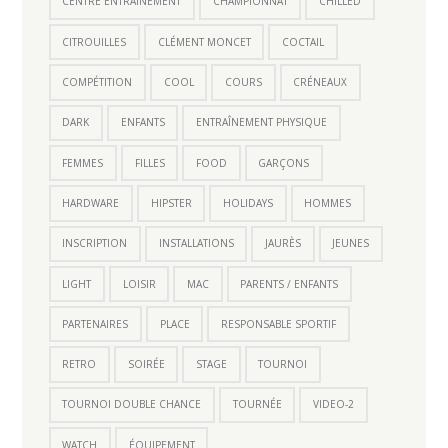
CENTRE ENTRAINEMENT
CHAMPIONNAT
CHILLED
CITROUILLES
CLÉMENT MONCET
COCTAIL
COMPÉTITION
COOL
COURS
CRÉNEAUX
DARK
ENFANTS
ENTRAÎNEMENT PHYSIQUE
FEMMES
FILLES
FOOD
GARÇONS
HARDWARE
HIPSTER
HOLIDAYS
HOMMES
INSCRIPTION
INSTALLATIONS
JAURÈS
JEUNES
LIGHT
LOISIR
MAC
PARENTS / ENFANTS
PARTENAIRES
PLACE
RESPONSABLE SPORTIF
RETRO
SOIRÉE
STAGE
TOURNOI
TOURNOI DOUBLE CHANCE
TOURNÉE
VIDEO-2
WATCH
ÉQUIPEMENT