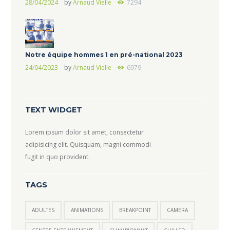
28/04/2024
by
Arnaud Vielle
7294
Notre équipe hommes 1 en pré-national 2023
24/04/2023
by
Arnaud Vielle
6979
TEXT WIDGET
Lorem ipsum dolor sit amet, consectetur
adipisicing elit. Quisquam, magni commodi
fugit in quo provident.
TAGS
ADULTES
ANIMATIONS
BREAKPOINT
CAMERA