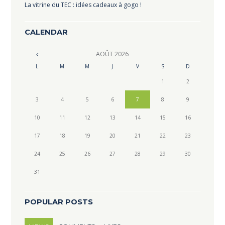
La vitrine du TEC : idées cadeaux à gogo !
CALENDAR
AOÛT
2026
L
M
M
J
V
S
D
1
2
3
4
5
6
7
8
9
10
11
12
13
14
15
16
17
18
19
20
21
22
23
24
25
26
27
28
29
30
31
POPULAR POSTS