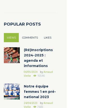
POPULAR POSTS
VIEWS
COMMENTS
LIKES
(Ré)Inscriptions
2024-2025 :
agenda et
informations
06/05/2024
by
Arnaud
Vielle
10546
Notre équipe
femmes 1 en pré-
national 2023
24/04/2023
by
Arnaud
Vielle
7665