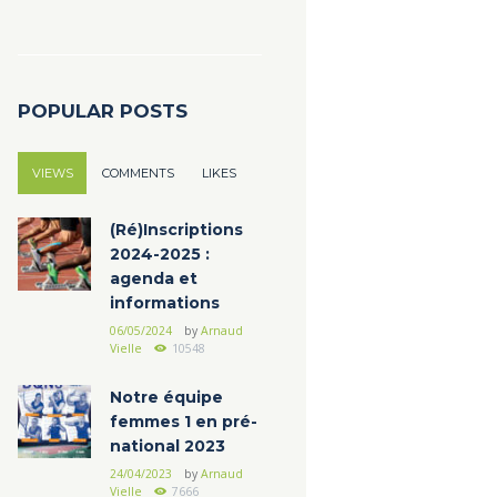
POPULAR POSTS
VIEWS
COMMENTS
LIKES
(Ré)Inscriptions
2024-2025 :
agenda et
informations
06/05/2024
by
Arnaud
Vielle
10548
Notre équipe
femmes 1 en pré-
national 2023
24/04/2023
by
Arnaud
Vielle
7666