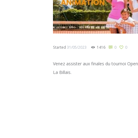
Started
31/05/2023
1416
0
0
Venez assister aux finales du tournoi Open
La Billais.