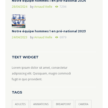
Notre équipe hommes 1 en pré-national 2024
28/04/2024
by
Arnaud Vielle
7294
Notre équipe hommes 1 en pré-national 2023
24/04/2023
by
Arnaud Vielle
6979
TEXT WIDGET
Lorem ipsum dolor sit amet, consectetur
adipisicing elit. Quisquam, magni commodi
fugit in quo provident.
TAGS
ADULTES
ANIMATIONS
BREAKPOINT
CAMERA