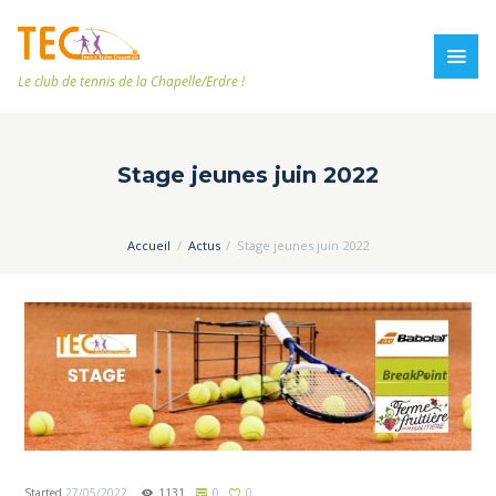
Le club de tennis de la Chapelle/Erdre !
Stage jeunes juin 2022
Accueil
Actus
Stage jeunes juin 2022
Started
27/05/2022
1131
0
0