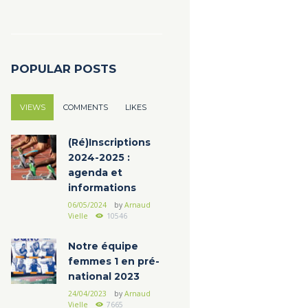
POPULAR POSTS
VIEWS
COMMENTS
LIKES
(Ré)Inscriptions
2024-2025 :
agenda et
informations
06/05/2024
by
Arnaud
Vielle
10546
Notre équipe
femmes 1 en pré-
national 2023
24/04/2023
by
Arnaud
Vielle
7665