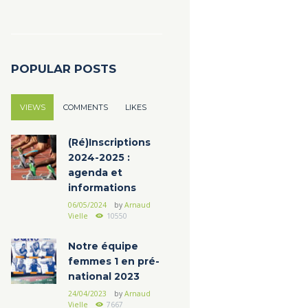
POPULAR POSTS
VIEWS
COMMENTS
LIKES
(Ré)Inscriptions
2024-2025 :
agenda et
informations
06/05/2024
by
Arnaud
Vielle
10550
Notre équipe
femmes 1 en pré-
national 2023
24/04/2023
by
Arnaud
Vielle
7667