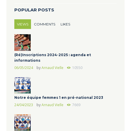
POPULAR POSTS
VIEWS
COMMENTS
LIKES
(Ré)Inscriptions 2024-2025 : agenda et
informations
06/05/2024
by
Arnaud Vielle
10550
Notre équipe femmes 1 en pré-national 2023
24/04/2023
by
Arnaud Vielle
7669