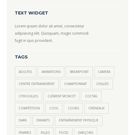
TEXT WIDGET
Lorem ipsum dolor sit amet, consectetur
adipisicing elit. Quisquam, magni commodi
fugit in quo provident.
TAGS
ADULTES
ANIMATIONS
BREAKPOINT
CAMERA
CENTRE ENTRAINEMENT
CHAMPIONNAT
CHILLED
CITROUILLES
CLÉMENT MONCET
COCTAIL
COMPÉTITION
COOL
COURS
CRÉNEAUX
DARK
ENFANTS
ENTRAÎNEMENT PHYSIQUE
FEMMES
FILLES
FOOD
GARÇONS